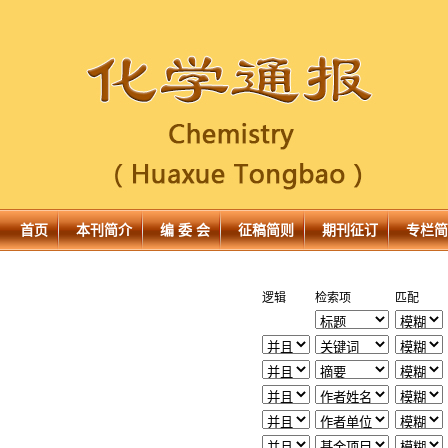
首页
本刊简介
编 委 会
征稿简则
期刊征订
专栏简
逻辑
检索项
匹配