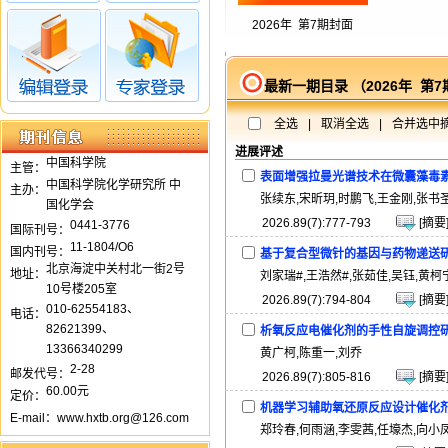
2026年 第7期封面
最新一期目录 （2026年 第7
全选
|
取消全选
|
合并选中
进展评述
中国科学院
主管：
表面增强拉曼光谱技术在微囊藻毒
中国科学院化学研究所 中
主办：
张续东,宋昕玥,时鹏飞,王金刚,张书
国化学会
2026.89(7):777-793
[摘要
0441-3776
国际刊号：
11-1804/O6
国内刊号：
基于复合型微针的基因与药物递送
北京海淀中关村北一街2号
地址：
刘家瑞#,王浩然#,张茹佳,吴钰,黄柯
10号楼205室
2026.89(7):794-804
[摘要
010-62554183、
电话：
82621399、
析氧反应电催化剂的手性自旋调控
13366340299
黄广柯,陈重一,刘乔
2-28
邮发代号：
2026.89(7):805-816
[摘要
60.00元
定价：
机器学习辅助氧还原反应设计催化
E-mail：www.hxtb.org@126.com
郑玲春,何雨涵,李雯茜,任壕杰,向小