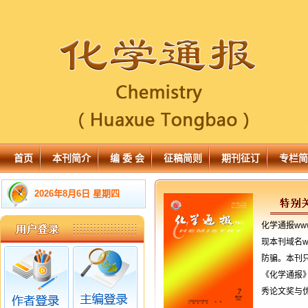
首页
本刊简介
编 委 会
征稿简则
期刊征订
专栏简
2026年8月6日 星期四
化学通报www
现本刊域名ww
防骗。本刊只
《化学通报》
秀论文奖与