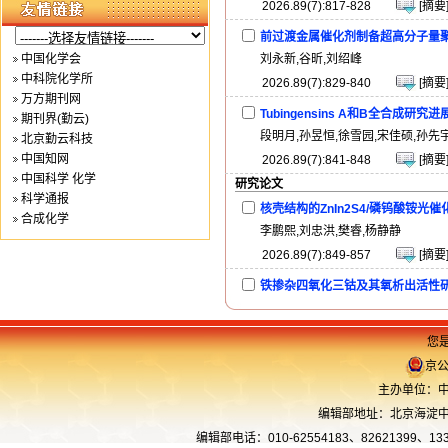
2026.89(7):817-828
[摘要
前过渡金属催化剂制备超高分子量
中国化学会
刘永新,谷昕,刘绍峰
中科院化学所
2026.89(7):829-840
[摘要
万方期刊网
Tubingensins A和B全合成研究进
期刊界(勤云)
段明月,孙昱恒,徐雪园,宋佳硕,孙先
北京勤云科技
中国知网
2026.89(7):841-848
[摘要
中国科学 化学
研究论文
科学通报
核壳结构的ZnIn2S4/磷钨酸铵
合成化学
李鹏熙,刘忠洪,樊睿,杨静静
2026.89(7):849-857
[摘要
铁掺杂四氧化三钴及其氧析出活性
李炜,骆芳婷,詹学农,刘国强
2026.89(7):858-864
[摘要
您是
唾液酸类似物库的化学-酶法构建及
京公
孙现慧,张家彬
主办单位：中
2026.89(7):865-
编辑部地址：北京海淀中关
[摘要
873,804
编辑部电话：010-62554183、82621399、13366